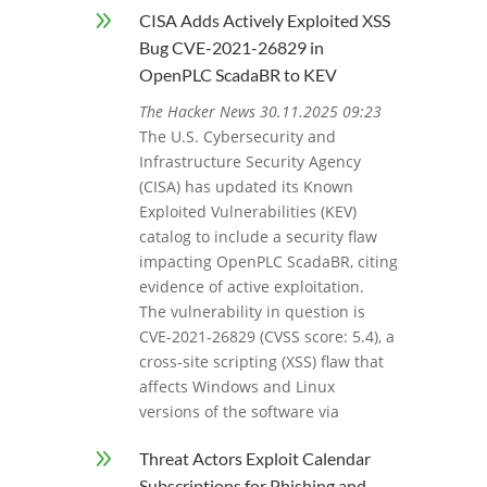
9
CISA Adds Actively Exploited XSS
Bug CVE-2021-26829 in
OpenPLC ScadaBR to KEV
The Hacker News 30.11.2025 09:23
The U.S. Cybersecurity and
Infrastructure Security Agency
(CISA) has updated its Known
Exploited Vulnerabilities (KEV)
catalog to include a security flaw
impacting OpenPLC ScadaBR, citing
evidence of active exploitation.
The vulnerability in question is
CVE-2021-26829 (CVSS score: 5.4), a
cross-site scripting (XSS) flaw that
affects Windows and Linux
versions of the software via
9
Threat Actors Exploit Calendar
Subscriptions for Phishing and