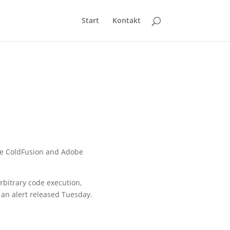
Start
Kontakt
be ColdFusion and Adobe
arbitrary code execution,
n an alert released Tuesday.