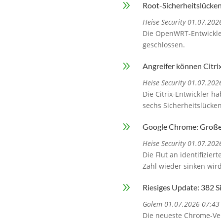
9
Root-Sicherheitslücke
Heise Security 01.07.202
Die OpenWRT-Entwickler
geschlossen.
9
Angreifer können Citr
Heise Security 01.07.202
Die Citrix-Entwickler 
sechs Sicherheitslücke
9
Google Chrome: Großes
Heise Security 01.07.202
Die Flut an identifizie
Zahl wieder sinken wird,
9
Riesiges Update: 382 S
Golem 01.07.2026 07:43
Die neueste Chrome-Vers