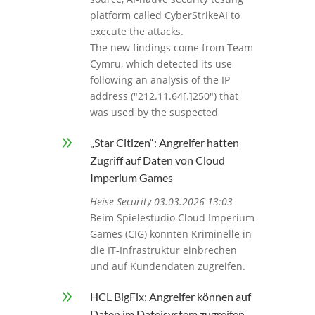
platform called CyberStrikeAI to
execute the attacks.
The new findings come from Team
Cymru, which detected its use
following an analysis of the IP
address ("212.11.64[.]250") that
was used by the suspected
9
„Star Citizen“: Angreifer hatten
Zugriff auf Daten von Cloud
Imperium Games
Heise Security 03.03.2026 13:03
Beim Spielestudio Cloud Imperium
Games (CIG) konnten Kriminelle in
die IT-Infrastruktur einbrechen
und auf Kundendaten zugreifen.
9
HCL BigFix: Angreifer können auf
Daten im Dateisystem zugreifen