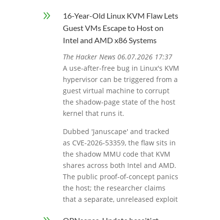
9
16-Year-Old Linux KVM Flaw Lets
Guest VMs Escape to Host on
Intel and AMD x86 Systems
The Hacker News 06.07.2026 17:37
A use-after-free bug in Linux's KVM
hypervisor can be triggered from a
guest virtual machine to corrupt
the shadow-page state of the host
kernel that runs it.
Dubbed 'Januscape' and tracked
as CVE-2026-53359, the flaw sits in
the shadow MMU code that KVM
shares across both Intel and AMD.
The public proof-of-concept panics
the host; the researcher claims
that a separate, unreleased exploit