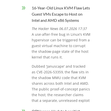
9
16-Year-Old Linux KVM Flaw Lets
Guest VMs Escape to Host on
Intel and AMD x86 Systems
The Hacker News 06.07.2026 17:37
A use-after-free bug in Linux's KVM
hypervisor can be triggered from a
guest virtual machine to corrupt
the shadow-page state of the host
kernel that runs it.
Dubbed 'Januscape' and tracked
as CVE-2026-53359, the flaw sits in
the shadow MMU code that KVM
shares across both Intel and AMD.
The public proof-of-concept panics
the host; the researcher claims
that a separate, unreleased exploit