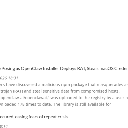
 Posing as OpenClaw Installer Deploys RAT, Steals macOS Creden
2026 18:31
ers have discovered a malicious npm package that masquerades as
trojan (RAT) and steal sensitive data from compromised hosts.
penclaw-ai/openclawai," was uploaded to the registry by a user
nloaded 178 times to date. The library is still available for
ured, easing fears of repeat crisis
8:14