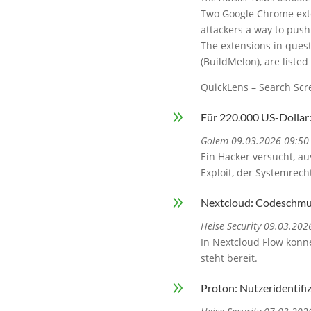
Two Google Chrome exte
attackers a way to push
The extensions in ques
(BuildMelon), are listed
QuickLens – Search Scr
9
Für 220.000 US-Dollar:
Golem 09.03.2026 09:50
Ein Hacker versucht, au
Exploit, der Systemrech
9
Nextcloud: Codeschmug
Heise Security 09.03.202
In Nextcloud Flow könn
steht bereit.
9
Proton: Nutzeridentifi