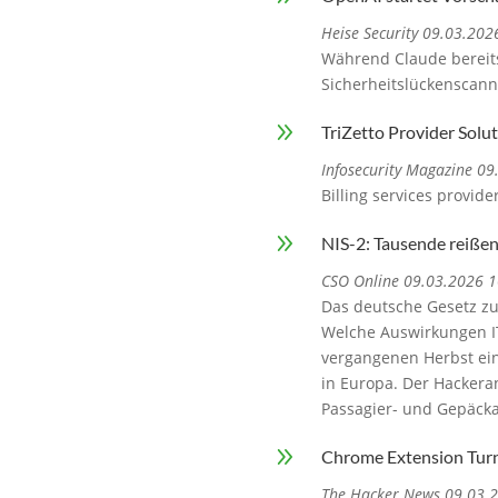
Heise Security 09.03.202
Während Claude bereits 
Sicherheitslückenscann
9
TriZetto Provider Solut
Infosecurity Magazine 0
Billing services provide
9
NIS-2: Tausende reißen 
CSO Online 09.03.2026 1
Das deutsche Gesetz zur
Welche Auswirkungen IT-
vergangenen Herbst ein
in Europa. Der Hackeran
Passagier- und Gepäck
9
Chrome Extension Turns
The Hacker News 09.03.