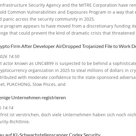
Infrastructure Security Agency and the MITRE Corporation have ren
-old Common Vulnerabilities and Exposures Program in a way that 
ed panic across the security community in 2025.
he program appears to have moved from a discretionary funding item
ange that could prevent the kind of dramatic crisis that threatened 
to Firm After Developer AirDropped Trojanized File to Work D
2026 14:50
t actor known as UNC4899 is suspected to be behind a sophistica
yptocurrency organization in 2025 to steal millions of dollars in cr
ttributed with moderate confidence to the state-sponsored adversar
eet, PUKCHONG, Slow Pisces, and
enige Unternehmen registrieren
6 14:14
frist ist verstrichen, doch viele Unternehmen haben sich noch ni
ity-Richtlinie.
au auf KI-Schwachstellenscanner Codex Security