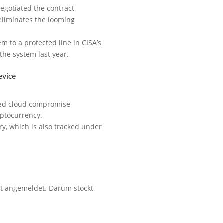
egotiated the contract
eliminates the looming
 to a protected line in CISA’s
the system last year.
evice
ted cloud compromise
yptocurrency.
y, which is also tracked under
cht angemeldet. Darum stockt