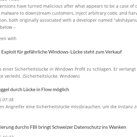
nsions have turned malicious after what appears to be a case of o
 malware to downstream customers, inject arbitrary code, and harv
tion, both originally associated with a developer named "akshaya
 below –
een with
 Exploit für gefährliche Windows-Lücke steht zum Verkauf
s einer Sicherheitslücke in Windows Profit zu schlagen. Er verlangt
te verleiht. (Sicherheitslücke, Windows)
gel durch Lücke in Flow möglich
6 07:38
en Angreifer eine Sicherheitslücke missbrauchen, um die Instanz 
zierung durchs FBI bringt Schweizer Datenschutz ins Wanken