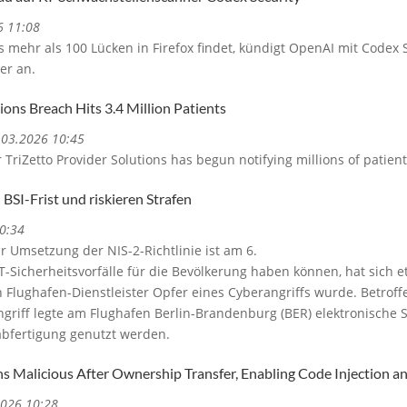
6 11:08
mehr als 100 Lücken in Firefox findet, kündigt OpenAI mit Codex S
er an.
ions Breach Hits 3.4 Million Patients
9.03.2026 10:45
r TriZetto Provider Solutions has begun notifying millions of patie
BSI-Frist und riskieren Strafen
0:34
 Umsetzung der NIS-2-Richtlinie ist am 6.
Sicherheitsvorfälle für die Bevölkerung haben können, hat sich et
 Flughafen-Dienstleister Opfer eines Cyberangriffs wurde. Betro
griff legte am Flughafen Berlin-Brandenburg (BER) elektronische S
abfertigung genutzt werden.
 Malicious After Ownership Transfer, Enabling Code Injection a
2026 10:28