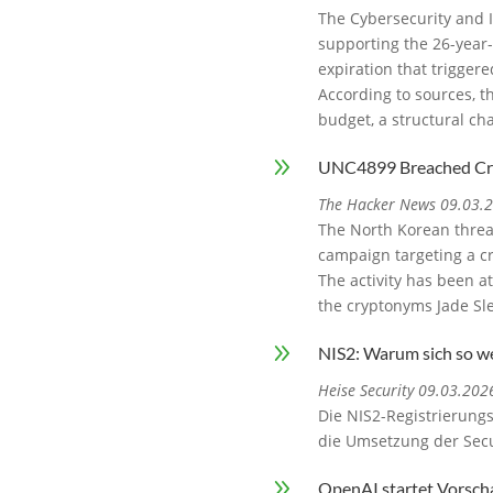
The Cybersecurity and 
supporting the 26-year
expiration that trigger
According to sources, t
budget, a structural ch
9
UNC4899 Breached Cryp
The Hacker News 09.03.
The North Korean threa
campaign targeting a cr
The activity has been a
the cryptonyms Jade Sl
9
NIS2: Warum sich so w
Heise Security 09.03.202
Die NIS2-Registrierungs
die Umsetzung der Secur
9
OpenAI startet Vorsch