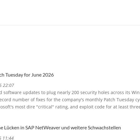
ch Tuesday for June 2026
6 22:07
d software updates to plug nearly 200 security holes across its W
ecord number of fixes for the company's monthly Patch Tuesday cyc
oft's most dire "critical" rating, and exploit code for at least thr
he Lücken in SAP NetWeaver und weitere Schwachstellen
6 11:44