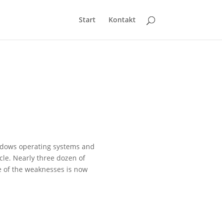
Start
Kontakt
indows operating systems and
le. Nearly three dozen of
ee of the weaknesses is now