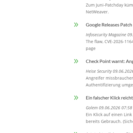
Zum Juni-Patchday kümm
NetWeaver.
9
Google Releases Patch 
Infosecurity Magazine 0
The flaw, CVE-2026-1164
page
9
Check Point warnt: An
Heise Security 09.06.202
Angreifer missbrauchen
Authentifizierung umg
9
Ein falscher Klick rei
Golem 09.06.2026 07:58
Ein Klick auf einen Li
bereits Gebrauch. (Sich