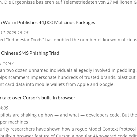
en. Die Ergebnisse basieren auf Telemetriedaten von 27 Millionen 
m Worm Publishes 44,000 Malicious Packages
3.11.2025 15:15
 “IndonesianFoods” has doubled the number of known malicious
 Chinese SMS Phishing Triad
5 14:47
han two dozen unnamed individuals allegedly involved in peddling
helps scammers impersonate hundreds of trusted brands, blast out 
t card data into mobile wallets from Apple and Google.
take over Cursor’s built-in browser
4:05
opilots are shaking up how — and what — developers code. But they
loper machines
urity researchers have shown how a rogue Model Context Protocol 
 built-in browser feature of Cursor, a popular AI-powered code edit