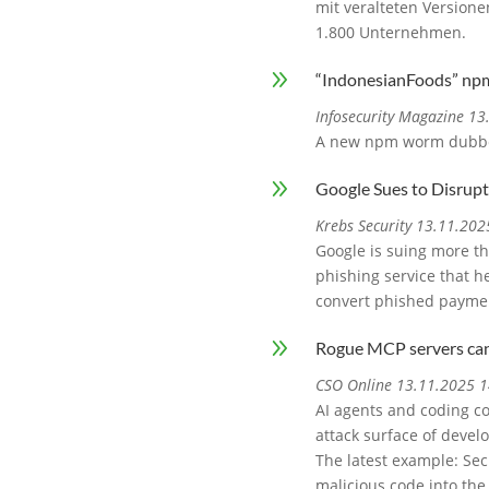
mit veralteten Version
1.800 Unternehmen.
9
“IndonesianFoods” np
Infosecurity Magazine 1
A new npm worm dubbed
9
Google Sues to Disrupt
Krebs Security 13.11.202
Google is suing more t
phishing service that 
convert phished paymen
9
Rogue MCP servers can 
CSO Online 13.11.2025 1
AI agents and coding c
attack surface of deve
The latest example: Sec
malicious code into the