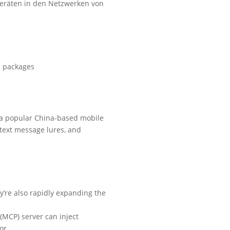
Geräten in den Netzwerken von
 packages
 a popular China-based mobile
text message lures, and
’re also rapidly expanding the
(MCP) server can inject
or.