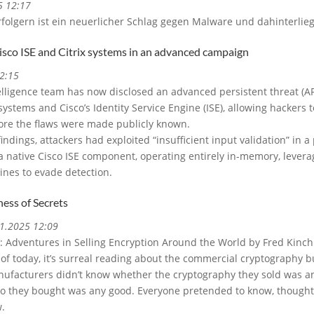
5 12:17
rfolgern ist ein neuerlicher Schlag gegen Malware und dahinterlie
Cisco ISE and Citrix systems in an advanced campaign
2:15
lligence team has now disclosed an advanced persistent threat (A
 systems and Cisco’s Identity Service Engine (ISE), allowing hackers t
fore the flaws were made publicly known.
ndings, attackers had exploited “insufficient input validation” in a 
a native Cisco ISE component, operating entirely in-memory, levera
ines to evade detection.
ess of Secrets
11.2025 12:09
: Adventures in Selling Encryption Around the World by Fred Kinch
of today, it’s surreal reading about the commercial cryptography 
ufacturers didn’t know whether the cryptography they sold was an
o they bought was any good. Everyone pretended to know, thought
w.