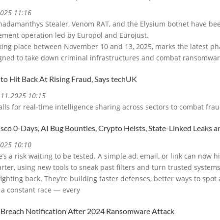
2025 11:16
Rhadamanthys Stealer, Venom RAT, and the Elysium botnet have bee
ement operation led by Europol and Eurojust.
taking place between November 10 and 13, 2025, marks the latest 
gned to take down criminal infrastructures and combat ransomwar
to Hit Back At Rising Fraud, Says techUK
3.11.2025 10:15
lls for real-time intelligence sharing across sectors to combat fra
isco 0-Days, AI Bug Bounties, Crypto Heists, State-Linked Leaks 
2025 10:10
e’s a risk waiting to be tested. A simple ad, email, or link can no
rter, using new tools to sneak past filters and turn trusted systems
fighting back. They’re building faster defenses, better ways to spot
s a constant race — every
s Breach Notification After 2024 Ransomware Attack