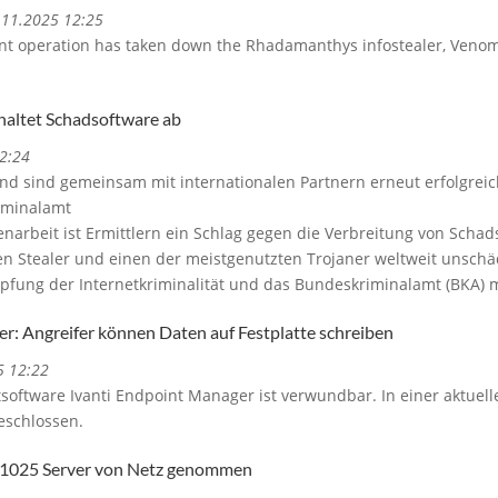
3.11.2025 12:25
nt operation has taken down the Rhadamanthys infostealer, Venom
altet Schadsoftware ab
2:24
and sind gemeinsam mit internationalen Partnern erneut erfolgreic
iminalamt
arbeit ist Ermittlern ein Schlag gegen die Verbreitung von Scha
en Stealer und einen der meistgenutzten Trojaner weltweit unschäd
mpfung der Internetkriminalität und das Bundeskriminalamt (BKA) 
r: Angreifer können Daten auf Festplatte schreiben
5 12:22
ftware Ivanti Endpoint Manager ist verwundbar. In einer aktuell
eschlossen.
 1025 Server von Netz genommen