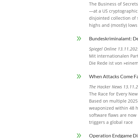
The Business of Secrets
—at a US cryptographic 
disjointed collection of
highs and (mostly) lows 
9
Bundeskriminalamt: De
Spiegel Online 13.11.202
Mit internationalen Pa
Die Rede ist von »eine
9
When Attacks Come Fas
The Hacker News 13.11.
The Race for Every New
Based on multiple 2025 
weaponized within 48 ho
software flaws are now
triggers a global race
9
Operation Endgame Di