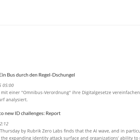
Ein Bus durch den Regel-Dschungel
5 05:00
 mit einer "Omnibus-Verordnung" ihre Digitalgesetze vereinfachen
rf analysiert.
to new ID challenges: Report
2:12
hursday by Rubrik Zero Labs finds that the AI wave, and in particu
the expanding identity attack surface and organizations’ ability to