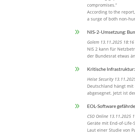
compromises.”
According to the report,
a surge of both non-hum
9
NIS-2-Umsetzung: Bund
Golem 13.11.2025 18:16
NIS 2 kann für Netzbetr
der Bundesrat etwas änd
9
Kritische Infrastruktu
Heise Security 13.11.202
Deutschland hängt mit 
abgesegnet. Jetzt ist d
9
EOL-Software gefährd
CSO Online 13.11.2025 1
Geräte mit End-of-Life-
Laut einer Studie von 