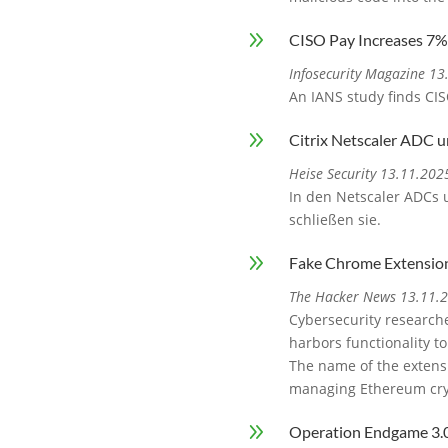
9
CISO Pay Increases 7%
Infosecurity Magazine 1
An IANS study finds CI
9
Citrix Netscaler ADC u
Heise Security 13.11.202
In den Netscaler ADCs 
schließen sie.
9
Fake Chrome Extension 
The Hacker News 13.11.
Cybersecurity research
harbors functionality to
The name of the extensio
managing Ethereum cryp
9
Operation Endgame 3.