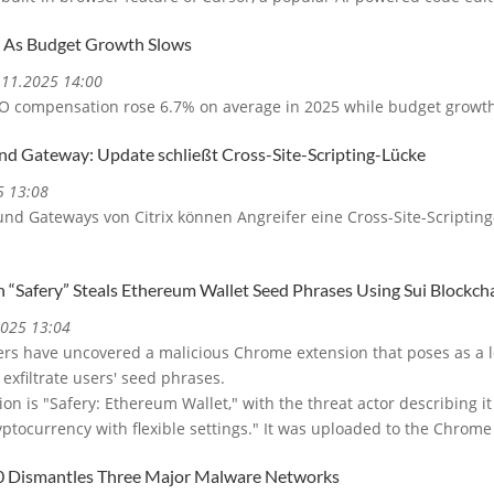
 As Budget Growth Slows
3.11.2025 14:00
SO compensation rose 6.7% on average in 2025 while budget growt
nd Gateway: Update schließt Cross-Site-Scripting-Lücke
5 13:08
und Gateways von Citrix können Angreifer eine Cross-Site-Scriptin
“Safery” Steals Ethereum Wallet Seed Phrases Using Sui Blockch
2025 13:04
ers have uncovered a malicious Chrome extension that poses as a 
 exfiltrate users' seed phrases.
n is "Safery: Ethereum Wallet," with the threat actor describing it 
tocurrency with flexible settings." It was uploaded to the Chrom
0 Dismantles Three Major Malware Networks