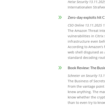
Heise Security 13.11.202
Internationalen Strafve
9
Zero-day exploits hit 
CSO Online 13.11.2025 1
The Amazon Threat Inte
vulnerabilities in Citrix
infrastructure even be
According to Amazon’s fi
web shell disguised as 
standard decoding rout
9
Book Review: The Busin
Schneier on Security 13.
The Business of Secrets
From the vantage point 
knew anything. The man
know whether the crypt
than to even try to kno