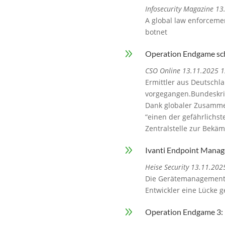
Infosecurity Magazine 1
A global law enforceme
botnet
9
Operation Endgame sch
CSO Online 13.11.2025 1
Ermittler aus Deutschl
vorgegangen.Bundeskr
Dank globaler Zusammen
“einen der gefährlichst
Zentralstelle zur Bekä
9
Ivanti Endpoint Manage
Heise Security 13.11.202
Die Gerätemanagementso
Entwickler eine Lücke g
9
Operation Endgame 3: