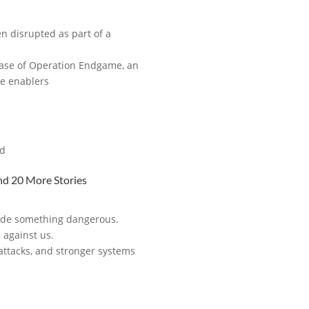
n disrupted as part of a
phase of Operation Endgame, an
e enablers
ud
and 20 More Stories
w hide something dangerous.
 against us.
 attacks, and stronger systems