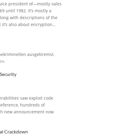
vice president of—mostly sales
until 1982. It’s mostly a
along with descriptions of the
t it’s also about encryption…
nekriminellen ausgebremst.
r«.
Security
rabilities saw exploit code
reference, hundreds of
 Each new announcement now
bal Crackdown