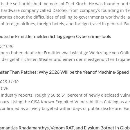
 is the self-published memoirs of Fred Kinch. He was founder and 
hardware company called Datotek, from company’s founding in 1969 
 stories about the difficulties of selling to governments worldwide, 
of foreign airlines, foreign hotels, and foreign travel in general. Bu
utsche Ermittler melden Schlag gegen Cybercrime-Tools
5 11:40
rtnern haben deutsche Ermittler zwei wichtige Werkzeuge von Onli
m der gefährlichsten Stealer und einem der meistgenutzten Trojane
ter Than Patches: Why 2026 Will be the Year of Machine-Speed 
2025 11:30
 CVE
industry reports: roughly 50 to 61 percent of newly disclosed vulne
urs. Using the CISA Known Exploited Vulnerabilities Catalog as a 
 confirmed as actively targeted within days of public disclosure.
smantles Rhadamanthys, Venom RAT, and Elysium Botnet in Glo