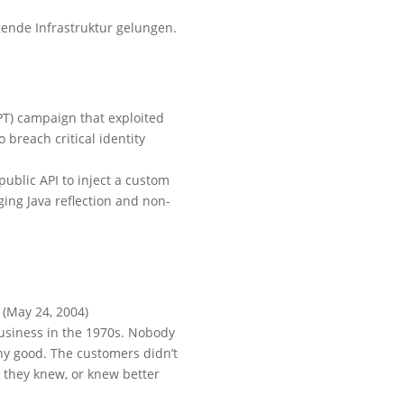
gende Infrastruktur gelungen.
PT) campaign that exploited
o breach critical identity
public API to inject a custom
ging Java reflection and non-
 (May 24, 2004)
business in the 1970s. Nobody
y good. The customers didn’t
 they knew, or knew better