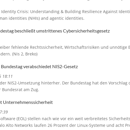
 Identity Crisis: Understanding & Building Resilience Against Identi
an identities (NHIs) and agentic identities.
estag beschließt umstrittenes Cybersicherheitsgesetz
eiber fehlende Rechtssicherheit, Wirtschaftsrisiken und unnötige
ern. (Nis 2, Breko)
r: Bundestag verabschiedet NIS2-Gesetz
5 18:11
der NIS2-Umsetzung hinterher. Der Bundestag hat den Vorschlag 
er Bundesrat am Zug.
et Unternehmenssicherheit
7:39
Software (EOL) stellen nach wie vor ein weit verbreitetes Sicherh
Palo Alto Networks laufen 26 Prozent der Linux-Systeme und acht 