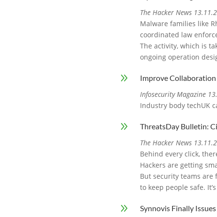
The Hacker News 13.11.
Malware families like 
coordinated law enforc
The activity, which is 
ongoing operation desi
9
Improve Collaboration 
Infosecurity Magazine 1
Industry body techUK ca
9
ThreatsDay Bulletin: C
The Hacker News 13.11.
Behind every click, ther
Hackers are getting sma
But security teams are 
to keep people safe. It’
9
Synnovis Finally Issue