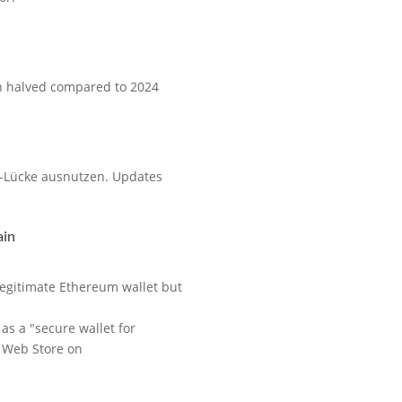
h halved compared to 2024
g-Lücke ausnutzen. Updates
ain
legitimate Ethereum wallet but
as a "secure wallet for
e Web Store on