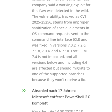
company said a working exploit for
this flaw was detected in the wild.
The vulnerability, tracked as CVE-
2025-25256, stems from improper
sanitization of special elements in
OS command requests sent to the
command line interface (CLI) and
was fixed in versions 7.3.2, 7.2.6,
7.1.8, 7.0.4, and 6.7.10. FortiSIEM
7.4 is not impacted, and all
versions below and including 6.6
are affected but should migrate to
one of the supported branches
because they won’t receive a fix.
9
Abschied nach 17 Jahren:
Microsoft entfernt PowerShell 2.0
komplett
Heise Security 14.08.2025 17:18