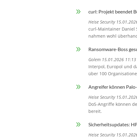
9
curl: Projekt beendet
Heise Security 15.01.202
curl-Maintainer Danie
nahmen wohl überhan
9
Ransomware-Boss gesuc
Golem 15.01.2026 11:13
Interpol, Europol und 
über 100 Organisatione
9
Angreifer können Palo
Heise Security 15.01.202
DoS-Angriffe können de
bereit.
9
Sicherheitsupdates: H
Heise Security 15.01.202