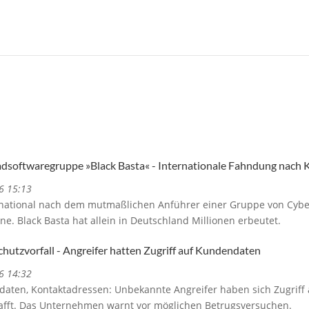
adsoftwaregruppe »Black Basta« - Internationale Fahndung nach 
6 15:13
rnational nach dem mutmaßlichen Anführer einer Gruppe von Cyberk
ine. Black Basta hat allein in Deutschland Millionen erbeutet.
schutzvorfall - Angreifer hatten Zugriff auf Kundendaten
6 14:32
aten, Kontaktadressen: Unbekannte Angreifer haben sich Zugriff
hafft. Das Unternehmen warnt vor möglichen Betrugsversuchen.