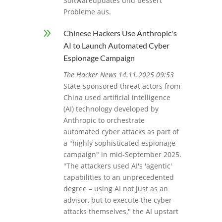
Softwareupdates und bessert
Probleme aus.
9
Chinese Hackers Use Anthropic's
AI to Launch Automated Cyber
Espionage Campaign
The Hacker News 14.11.2025 09:53
State-sponsored threat actors from
China used artificial intelligence
(AI) technology developed by
Anthropic to orchestrate
automated cyber attacks as part of
a "highly sophisticated espionage
campaign" in mid-September 2025.
"The attackers used AI's 'agentic'
capabilities to an unprecedented
degree – using AI not just as an
advisor, but to execute the cyber
attacks themselves," the AI upstart