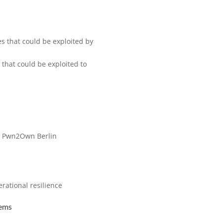
es that could be exploited by
) that could be exploited to
at Pwn2Own Berlin
erational resilience
tems