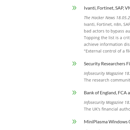
9
Ivanti, Fortinet, SAP, 
The Hacker News 18.05.
Ivanti, Fortinet, n8n, S
bad actors to bypass au
Topping the list is a cr
achieve information disc
"External control of a f
9
Security Researchers 
Infosecurity Magazine 1
The research community
9
Bank of England, FCA a
Infosecurity Magazine 1
The UK’s financial autho
9
MiniPlasma Windows 0-