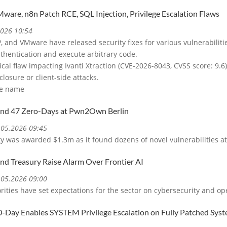
VMware, n8n Patch RCE, SQL Injection, Privilege Escalation Flaws
2026 10:54
AP, and VMware have released security fixes for various vulnerabiliti
thentication and execute arbitrary code.
itical flaw impacting Ivanti Xtraction (CVE-2026-8043, CVSS score: 9.6
losure or client-side attacks.
ile name
Find 47 Zero-Days at Pwn2Own Berlin
8.05.2026 09:45
 was awarded $1.3m as it found dozens of novel vulnerabilities 
nd Treasury Raise Alarm Over Frontier AI
8.05.2026 09:00
rities have set expectations for the sector on cybersecurity and op
Day Enables SYSTEM Privilege Escalation on Fully Patched Sys