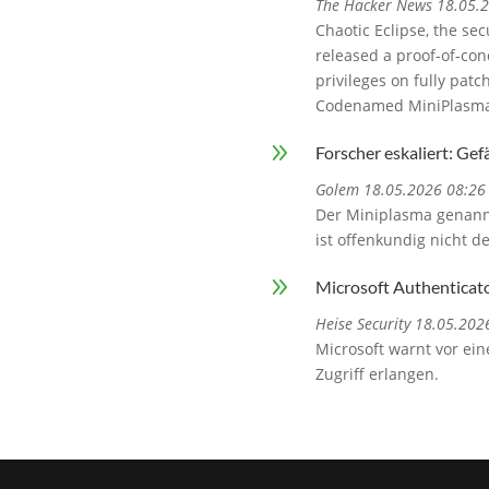
The Hacker News 18.05.
Chaotic Eclipse, the se
released a proof-of-con
privileges on fully pa
Codenamed MiniPlasma, t
9
Forscher eskaliert: Ge
Golem 18.05.2026 08:26
Der Miniplasma genannte
ist offenkundig nicht de
9
Microsoft Authenticato
Heise Security 18.05.202
Microsoft warnt vor ein
Zugriff erlangen.