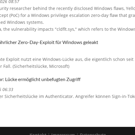
2026 08:57
curity researcher behind the recently disclosed Windows flaws, Ye
cept (PoC) for a Windows privilege escalation zero-day flaw that g
tched Windows systems.
he vulnerability impacts "cldflt.sys," which refers to the Windows C
fährlicher Zero-Day-Exploit für Windows geleakt
 Exploit nutzt eine Windows-Lücke aus, die eigentlich schon seit 
r Fall. (Sicherheitslücke, Microsoft)
r: Lücke ermöglicht unbefugten Zugriff
6 06:33
er Sicherheitslücke im Authenticator. Angreifer können Sign-in-To
Kontakt
|
Impressum
|
Datenschutz