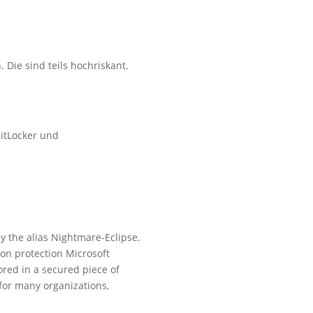
Die sind teils hochriskant.
BitLocker und
y the alias Nightmare-Eclipse.
ion protection Microsoft
ored in a secured piece of
for many organizations,