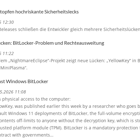
opfen hochriskante Sicherheitslecks
6 12:30
leases schließen die Entwickler gleich mehrere Sicherheitslücken. 
cken: BitLocker-Problem und Rechteausweitung
6 11:22
dem „NightmareEclipse“-Projekt zeigt neue Lücken: „YellowKey“ in 
„MiniPlasma“.
nst Windows BitLocker
05.2026 11:08
res physical access to the computer:
owKey, was published earlier this week by a researcher who goes b
fault Windows 11 deployments of BitLocker, the full-volume encrypt
ontents off-limits to anyone without the decryption key, which is st
usted platform module (TPM). BitLocker is a mandatory protection 
ontract with governments…