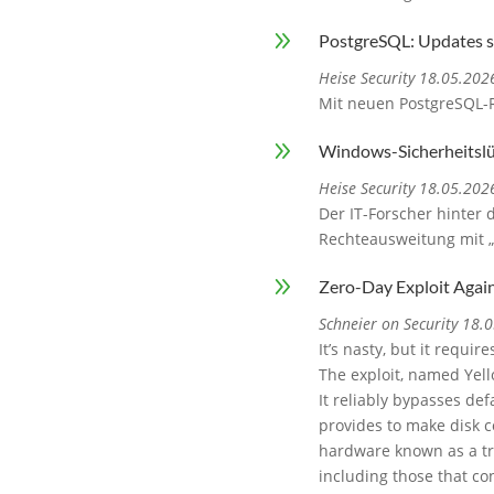
9
PostgreSQL: Updates st
Heise Security 18.05.202
Mit neuen PostgreSQL-Re
9
Windows-Sicherheitslü
Heise Security 18.05.202
Der IT-Forscher hinter 
Rechteausweitung mit 
9
Zero-Day Exploit Agai
Schneier on Security 18.
It’s nasty, but it requi
The exploit, named Yell
It reliably bypasses de
provides to make disk c
hardware known as a tr
including those that c