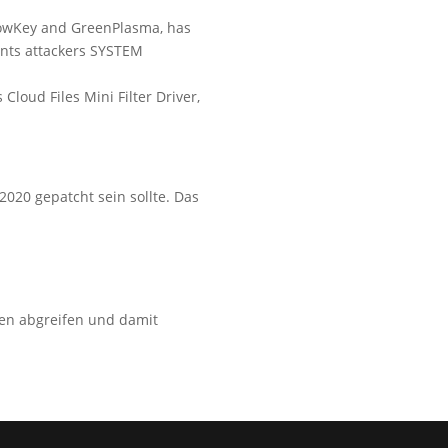
llowKey and GreenPlasma, has
rants attackers SYSTEM
loud Files Mini Filter Driver,
2020 gepatcht sein sollte. Das
ken abgreifen und damit