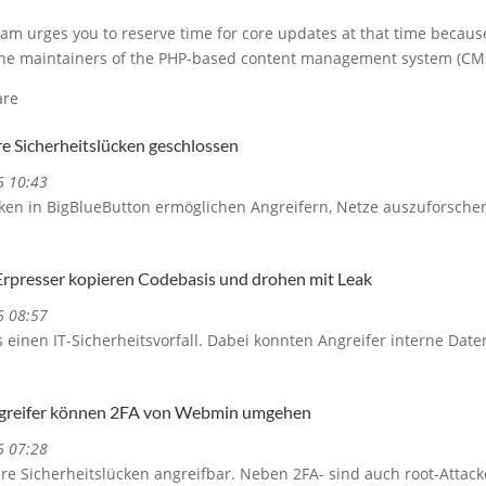
am urges you to reserve time for core updates at that time becaus
 the maintainers of the PHP-based content management system (CMS
are
e Sicherheitslücken geschlossen
6 10:43
ken in BigBlueButton ermöglichen Angreifern, Netze auszuforschen
Erpresser kopieren Codebasis und drohen mit Leak
6 08:57
 einen IT-Sicherheitsvorfall. Dabei konnten Angreifer interne Date
ngreifer können 2FA von Webmin umgehen
6 07:28
e Sicherheitslücken angreifbar. Neben 2FA- sind auch root-Attac