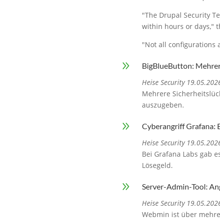
"The Drupal Security Te
within hours or days,"
"Not all configurations 
9
BigBlueButton: Mehrer
Heise Security 19.05.202
Mehrere Sicherheitslüc
auszugeben.
9
Cyberangriff Grafana: 
Heise Security 19.05.202
Bei Grafana Labs gab es
Lösegeld.
9
Server-Admin-Tool: A
Heise Security 19.05.202
Webmin ist über mehrer