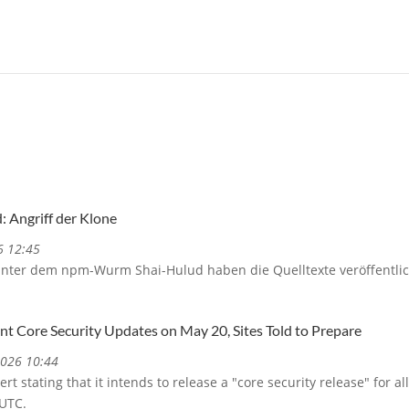
Angriff der Klone
6 12:45
nter dem npm-Wurm Shai-Hulud haben die Quelltexte veröffentlic
nt Core Security Updates on May 20, Sites Told to Prepare
2026 10:44
rt stating that it intends to release a "core security release" for
 UTC.