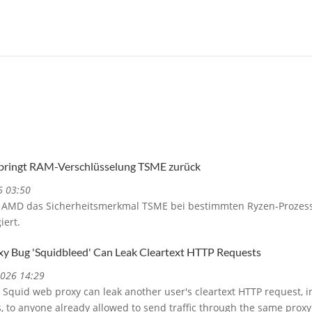
bringt RAM-Verschlüsselung TSME zurück
6 03:50
AMD das Sicherheitsmerkmal TSME bei bestimmten Ryzen-Prozesso
iert.
xy Bug 'Squidbleed' Can Leak Cleartext HTTP Requests
2026 14:29
 Squid web proxy can leak another user's cleartext HTTP request, i
es, to anyone already allowed to send traffic through the same proxy