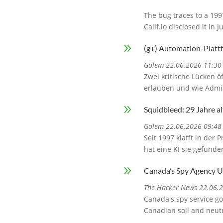
The bug traces to a 1997
Calif.io disclosed it in
9
(g+) Automation-Plattf
Golem 22.06.2026 11:30
Zwei kritische Lücken ö
erlauben und wie Admins
9
Squidbleed: 29 Jahre a
Golem 22.06.2026 09:48
Seit 1997 klafft in der 
hat eine KI sie gefunden
9
Canada’s Spy Agency Us
The Hacker News 22.06.
Canada's spy service go
Canadian soil and neutr