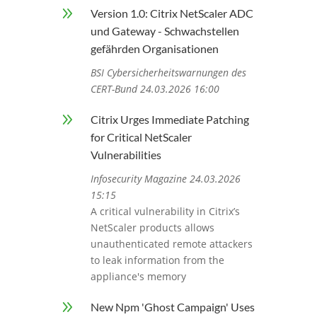
9
Version 1.0: Citrix NetScaler ADC
und Gateway - Schwachstellen
gefährden Organisationen
BSI Cybersicherheitswarnungen des
CERT-Bund 24.03.2026 16:00
9
Citrix Urges Immediate Patching
for Critical NetScaler
Vulnerabilities
Infosecurity Magazine 24.03.2026
15:15
A critical vulnerability in Citrix’s
NetScaler products allows
unauthenticated remote attackers
to leak information from the
appliance's memory
9
New Npm 'Ghost Campaign' Uses