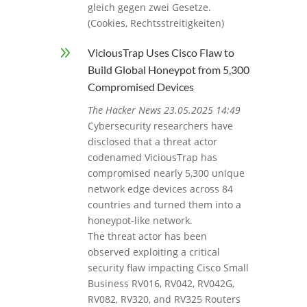
gleich gegen zwei Gesetze.
(Cookies, Rechtsstreitigkeiten)
9
ViciousTrap Uses Cisco Flaw to
Build Global Honeypot from 5,300
Compromised Devices
The Hacker News 23.05.2025 14:49
Cybersecurity researchers have
disclosed that a threat actor
codenamed ViciousTrap has
compromised nearly 5,300 unique
network edge devices across 84
countries and turned them into a
honeypot-like network.
The threat actor has been
observed exploiting a critical
security flaw impacting Cisco Small
Business RV016, RV042, RV042G,
RV082, RV320, and RV325 Routers