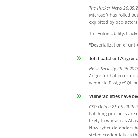
The Hacker News 26.05.
Microsoft has rolled ou
exploited by bad actors
The vulnerability, trac
"Deserialization of unt
9
Jetzt patchen! Angreif
Heise Security 26.05.202
Angreifer haben es der
wenn sie PostgreSQL nu
9
Vulnerabilities have be
CSO Online 26.05.2026 0
Patching practices are 
likely to worsen as AI a
Now cyber defenders hav
stolen credentials as t