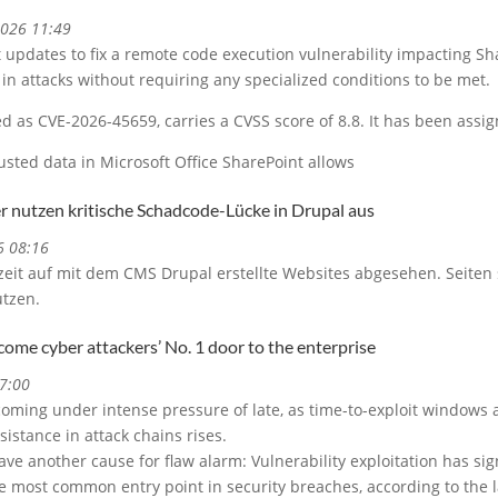
2026 11:49
t updates to fix a remote code execution vulnerability impacting Sh
 in attacks without requiring any specialized conditions to be met.
ked as CVE-2026-45659, carries a CVSS score of 8.8. It has been assi
rusted data in Microsoft Office SharePoint allows
er nutzen kritische Schadcode-Lücke in Drupal aus
6 08:16
zeit auf mit dem CMS Drupal erstellte Websites abgesehen. Seiten
tzen.
come cyber attackers’ No. 1 door to the enterprise
7:00
coming under intense pressure of late, as time-to-exploit windows 
ssistance in attack chains rises.
e another cause for flaw alarm: Vulnerability exploitation has sig
he most common entry point in security breaches, according to the la