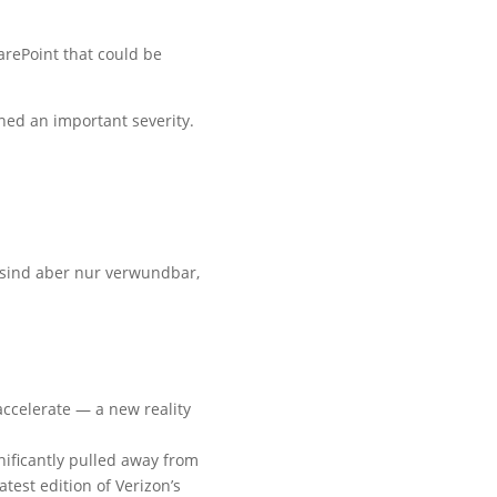
arePoint that could be
gned an important severity.
 sind aber nur verwundbar,
accelerate — a new reality
nificantly pulled away from
test edition of Verizon’s