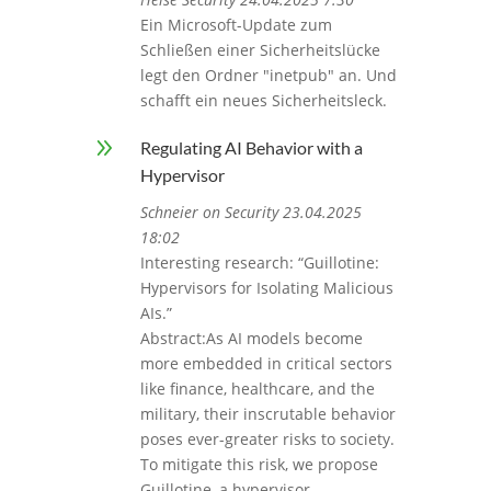
Ein Microsoft-Update zum
Schließen einer Sicherheitslücke
legt den Ordner "inetpub" an. Und
schafft ein neues Sicherheitsleck.
9
Regulating AI Behavior with a
Hypervisor
Schneier on Security 23.04.2025
18:02
Interesting research: “Guillotine:
Hypervisors for Isolating Malicious
AIs.”
Abstract:As AI models become
more embedded in critical sectors
like finance, healthcare, and the
military, their inscrutable behavior
poses ever-greater risks to society.
To mitigate this risk, we propose
Guillotine, a hypervisor