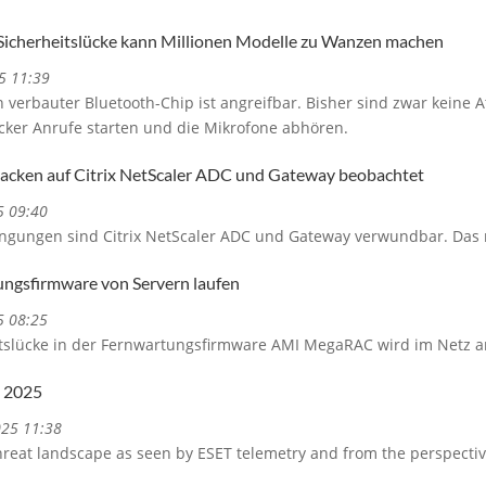
Sicherheitslücke kann Millionen Modelle zu Wanzen machen
5 11:39
n verbauter Bluetooth-Chip ist angreifbar. Bisher sind zwar keine 
cker Anrufe starten und die Mikrofone abhören.
tacken auf Citrix NetScaler ADC und Gateway beobachtet
5 09:40
gungen sind Citrix NetScaler ADC und Gateway verwundbar. Das n
ungsfirmware von Servern laufen
5 08:25
eitslücke in der Fernwartungsfirmware AMI MegaRAC wird im Netz an
1 2025
025 11:38
hreat landscape as seen by ESET telemetry and from the perspectiv