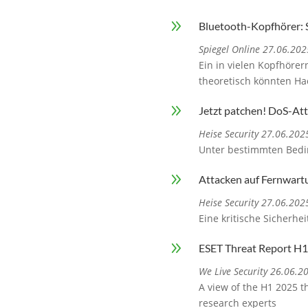
9
Bluetooth-Kopfhörer: 
Spiegel Online 27.06.202
Ein in vielen Kopfhörer
theoretisch könnten Ha
9
Jetzt patchen! DoS-At
Heise Security 27.06.202
Unter bestimmten Bedin
9
Attacken auf Fernwart
Heise Security 27.06.202
Eine kritische Sicherh
9
ESET Threat Report H
We Live Security 26.06.2
A view of the H1 2025 t
research experts