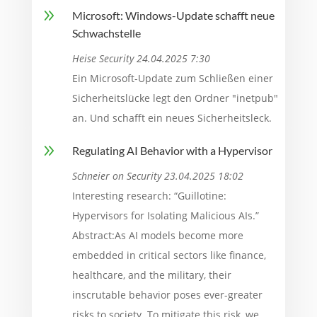
9
Microsoft: Windows-Update schafft neue
Schwachstelle
Heise Security 24.04.2025 7:30
Ein Microsoft-Update zum Schließen einer
Sicherheitslücke legt den Ordner "inetpub"
an. Und schafft ein neues Sicherheitsleck.
9
Regulating AI Behavior with a Hypervisor
Schneier on Security 23.04.2025 18:02
Interesting research: “Guillotine:
Hypervisors for Isolating Malicious AIs.”
Abstract:As AI models become more
embedded in critical sectors like finance,
healthcare, and the military, their
inscrutable behavior poses ever-greater
risks to society. To mitigate this risk, we