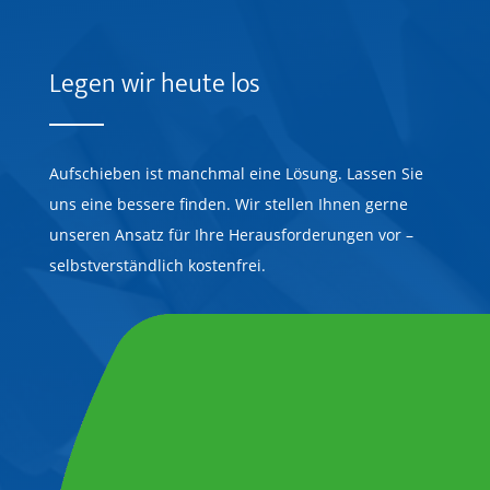
Legen wir heute los
Aufschieben ist manchmal eine Lösung. Lassen Sie
uns eine bessere finden. Wir stellen Ihnen gerne
unseren Ansatz für Ihre Herausforderungen vor –
selbstverständlich kostenfrei.